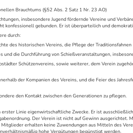
ionellen Brauchtums (§52 Abs. 2 Satz 1 Nr. 23 AO)
richtungen, insbesondere Jugend fördernde Vereine und Verbänd
nicht konfessionell gebunden. Er ist überparteilich und demokr
ere durch:
chte des historischen Vereins, die Pflege der Traditionsfahne
es und die Durchführung von Schießveranstaltungen, insbeson
pstädter Schützenvereins, sowie weiterer, dem Verein zugehö
nnerhalb der Kompanien des Vereins, und die Feier des Jahresf
ondere den Kontakt zwischen den Generationen zu pflegen.
 in erster Linie eigenwirtschaftliche Zwecke. Er ist ausschließ
benordnung. Der Verein ist nicht auf Gewinn ausgerichtet. Mi
tglieder erhalten keine Zuwendungen aus Mitteln des Verein
unverhältnismäßig hohe Vergütungen begünstigt werden.